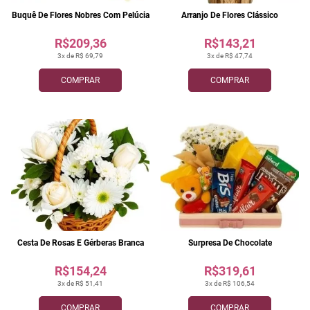
Buquê De Flores Nobres Com Pelúcia
Arranjo De Flores Clássico
R$209,36
R$143,21
3x de R$ 69,79
3x de R$ 47,74
COMPRAR
COMPRAR
Cesta De Rosas E Gérberas Branca
Surpresa De Chocolate
R$154,24
R$319,61
3x de R$ 51,41
3x de R$ 106,54
COMPRAR
COMPRAR