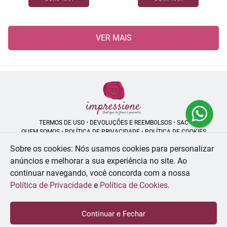
VER MAIS
TERMOS DE USO
•
DEVOLUÇÕES E REEMBOLSOS
•
SAC
QUEM SOMOS
•
POLÍTICA DE PRIVACIDADE
•
POLÍTICA DE COOKIES
Sobre os cookies: Nós usamos cookies para personalizar
anúncios e melhorar a sua experiência no site.
Ao
continuar navegando, você concorda com a nossa
Impressione Flores | CNPJ: 55.413.958/0001-04
Rua Bambui, 413 - Jd. Satélite - São José dos Campos - SP - 12230-130
Política de Privacidade
e
Política de Cookies
.
WhatsApp: (12) 99194-7948
| Telefone: (55) 1 2991-947948
© 2024-2026 - Todos os direitos reservados - Desenvolvido por
BEX Soluções
Continuar e Fechar
Inteligentes