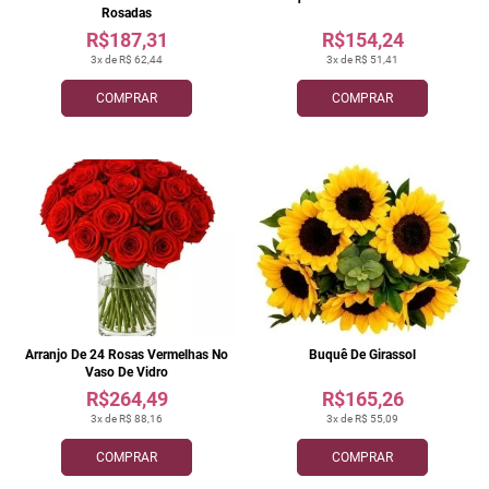
Rosadas
R$187,31
R$154,24
3x de R$ 62,44
3x de R$ 51,41
COMPRAR
COMPRAR
Arranjo De 24 Rosas Vermelhas No
Buquê De Girassol
Vaso De Vidro
R$264,49
R$165,26
3x de R$ 88,16
3x de R$ 55,09
COMPRAR
COMPRAR