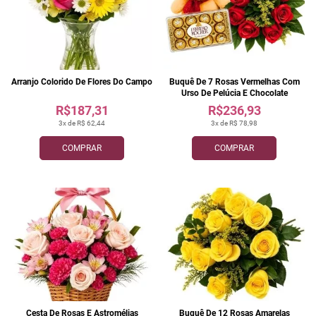
Arranjo Colorido De Flores Do Campo
Buquê De 7 Rosas Vermelhas Com
Urso De Pelúcia E Chocolate
R$187,31
R$236,93
3x de R$ 62,44
3x de R$ 78,98
COMPRAR
COMPRAR
Cesta De Rosas E Astromélias
Buquê De 12 Rosas Amarelas