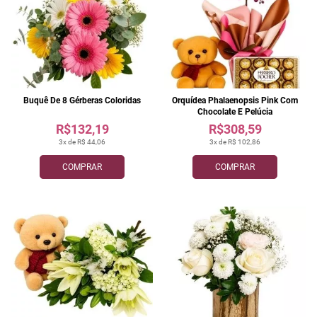
Buquê De 8 Gérberas Coloridas
Orquídea Phalaenopsis Pink Com
Chocolate E Pelúcia
R$132,19
R$308,59
3x de R$ 44,06
3x de R$ 102,86
COMPRAR
COMPRAR