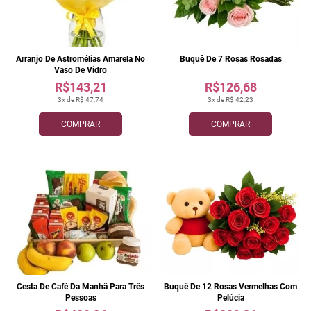
Arranjo De Astromélias Amarela No
Buquê De 7 Rosas Rosadas
Vaso De Vidro
R$143,21
R$126,68
3x de R$ 47,74
3x de R$ 42,23
COMPRAR
COMPRAR
Cesta De Café Da Manhã Para Três
Buquê De 12 Rosas Vermelhas Com
Pessoas
Pelúcia