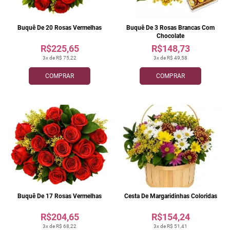
Buquê De 20 Rosas Vermelhas
Buquê De 3 Rosas Brancas Com
Chocolate
R$225,65
R$148,73
3x de R$ 75,22
3x de R$ 49,58
COMPRAR
COMPRAR
Buquê De 17 Rosas Vermelhas
Cesta De Margaridinhas Coloridas
R$204,65
R$154,24
3x de R$ 68,22
3x de R$ 51,41