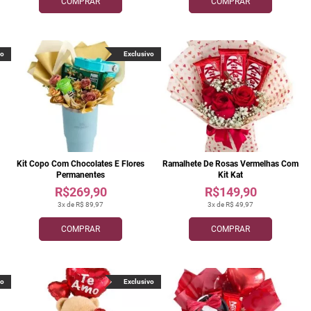
COMPRAR
COMPRAR
vo
Exclusivo
Kit Copo Com Chocolates E Flores
Ramalhete De Rosas Vermelhas Com
Permanentes
Kit Kat
R$269,90
R$149,90
3x de R$ 89,97
3x de R$ 49,97
COMPRAR
COMPRAR
vo
Exclusivo