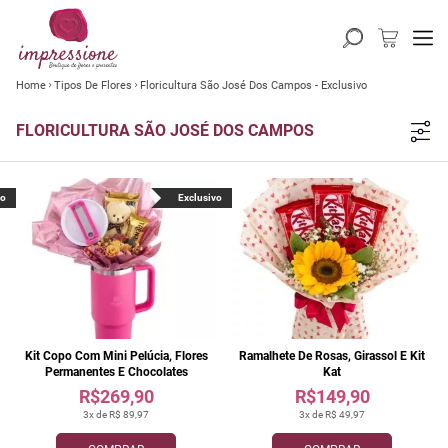
Home
Tipos De Flores
Floricultura São José Dos Campos - Exclusivo
FLORICULTURA SÃO JOSÉ DOS CAMPOS
vo
Exclusivo
Kit Copo Com Mini Pelúcia, Flores
Ramalhete De Rosas, Girassol E Kit
Permanentes E Chocolates
Kat
R$269,90
R$149,90
3x de R$ 89,97
3x de R$ 49,97