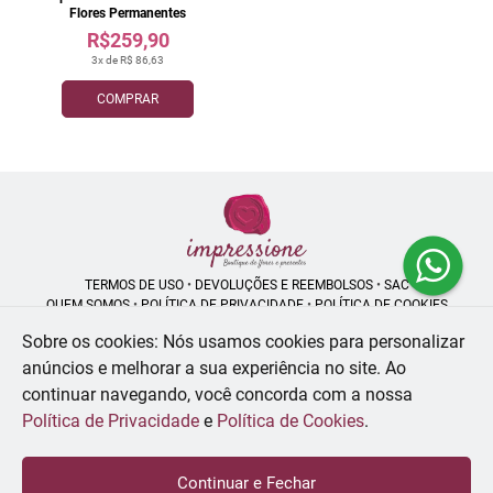
Flores Permanentes
R$259,90
3x de R$ 86,63
COMPRAR
TERMOS DE USO
•
DEVOLUÇÕES E REEMBOLSOS
•
SAC
QUEM SOMOS
•
POLÍTICA DE PRIVACIDADE
•
POLÍTICA DE COOKIES
Sobre os cookies: Nós usamos cookies para personalizar
anúncios e melhorar a sua experiência no site.
Ao
continuar navegando, você concorda com a nossa
Impressione Flores | CNPJ: 55.413.958/0001-04
Rua Bambui, 413 - Jd. Satélite - São José dos Campos - SP - 12230-130
Política de Privacidade
e
Política de Cookies
.
WhatsApp: (12) 99194-7948
| Telefone: (55) 1 2991-947948
© 2024-2026 - Todos os direitos reservados - Desenvolvido por
BEX Soluções
Continuar e Fechar