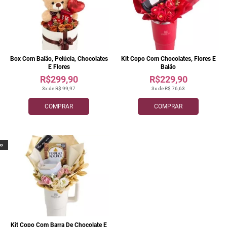
Box Com Balão, Pelúcia, Chocolates
Kit Copo Com Chocolates, Flores E
E Flores
Balão
R$299,90
R$229,90
3x de R$ 99,97
3x de R$ 76,63
COMPRAR
COMPRAR
vo
Kit Copo Com Barra De Chocolate E