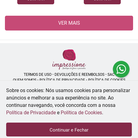
VER MAIS
TERMOS DE USO
•
DEVOLUÇÕES E REEMBOLSOS
•
SAC
QUEM SOMOS
•
POLÍTICA DE PRIVACIDADE
•
POLÍTICA DE COOKIES
Sobre os cookies: Nós usamos cookies para personalizar
anúncios e melhorar a sua experiência no site.
Ao
continuar navegando, você concorda com a nossa
Impressione Flores | CNPJ: 55.413.958/0001-04
Rua Bambui, 413 - Jd. Satélite - São José dos Campos - SP - 12230-130
Política de Privacidade
e
Política de Cookies
.
WhatsApp: (12) 99194-7948
| Telefone: (55) 1 2991-947948
© 2024-2026 - Todos os direitos reservados - Desenvolvido por
BEX Soluções
Continuar e Fechar
Inteligentes