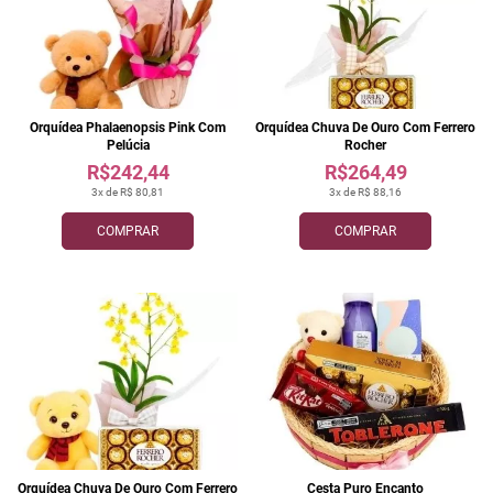
Orquídea Phalaenopsis Pink Com
Orquídea Chuva De Ouro Com Ferrero
Pelúcia
Rocher
R$242,44
R$264,49
3x de R$ 80,81
3x de R$ 88,16
COMPRAR
COMPRAR
Orquídea Chuva De Ouro Com Ferrero
Cesta Puro Encanto