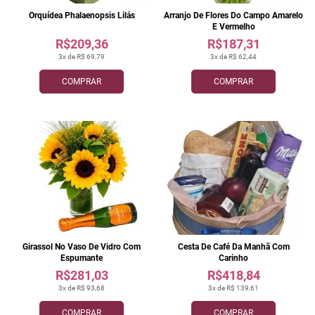
Orquídea Phalaenopsis Lilás
Arranjo De Flores Do Campo Amarelo
E Vermelho
R$209,36
R$187,31
3x de R$ 69,79
3x de R$ 62,44
COMPRAR
COMPRAR
Girassol No Vaso De Vidro Com
Cesta De Café Da Manhã Com
Espumante
Carinho
R$281,03
R$418,84
3x de R$ 93,68
3x de R$ 139,61
COMPRAR
COMPRAR