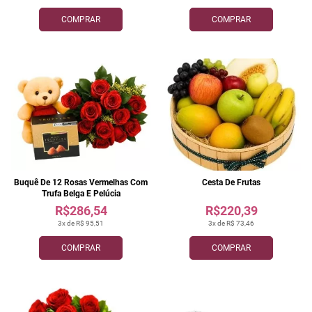
COMPRAR
COMPRAR
Buquê De 12 Rosas Vermelhas Com
Cesta De Frutas
Trufa Belga E Pelúcia
R$286,54
R$220,39
3x de R$ 95,51
3x de R$ 73,46
COMPRAR
COMPRAR