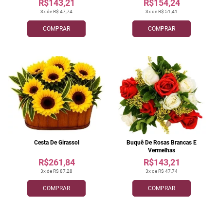
R$143,21
R$154,24
3x de R$ 47,74
3x de R$ 51,41
COMPRAR
COMPRAR
Cesta De Girassol
Buquê De Rosas Brancas E
Vermelhas
R$261,84
R$143,21
3x de R$ 87,28
3x de R$ 47,74
COMPRAR
COMPRAR