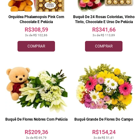
Orquídea Phalaenopsis Pink Com
Buquê De 24 Rosas Coloridas, Vinho
Chocolate E Pelúcia
Tinto, Chocolate E Urso De Pelúcia
R$308,59
R$341,66
3x de R$ 102,86
3x de R$ 113,89
COMPRAR
COMPRAR
Buquê De Flores Nobres Com Pelúcia
Buquê Grande De Flores Do Campo
R$209,36
R$154,24
3x de R$ 69,79
3x de R$ 51,41