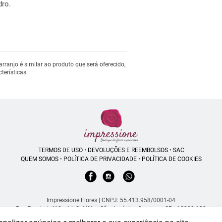
dro.
ranjo é similar ao produto que será oferecido,
erísticas.
TERMOS DE USO
•
DEVOLUÇÕES E REEMBOLSOS
•
SAC
QUEM SOMOS
•
POLÍTICA DE PRIVACIDADE
•
POLÍTICA DE COOKIES
Impressione Flores | CNPJ: 55.413.958/0001-04
Rua Bambui, 413 - Jd. Satélite - São José dos Campos - SP - 12230-130
WhatsApp: (12) 99194-7948
| Telefone: (55) 1 2991-947948