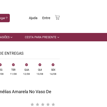
Ajuda
Entre
gar ?
ASIÕES
CESTA PARA PRESENTE
 DE ENTREGAS
EG
TER
QUA
QUI
SEX
/08
11/08
12/08
13/08
14/08
mélias Amarela No Vaso De