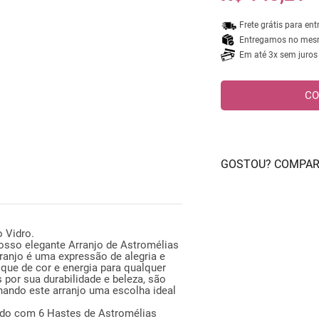
Frete grátis para en
Entregamos no mesmo
Em até 3x sem juros
CO
GOSTOU? COMPAR
 Vidro.
osso elegante Arranjo de Astromélias
ranjo é uma expressão de alegria e
toque de cor e energia para qualquer
por sua durabilidade e beleza, são
nando este arranjo uma escolha ideal
do com 6 Hastes de Astromélias