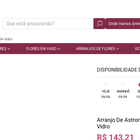
Onde Vamos Entre
De Vidro
RES
FLORES EM VASO
ARRANJOS DE FLORES
OC
DISPONIBILIDADE
HOJE
AMANHÃ
S
08/08
09/08
10
Arranjo De Astro
Vidro
R$ 143,21