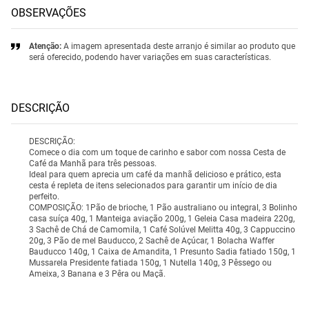
OBSERVAÇÕES
Atenção:
A imagem apresentada deste arranjo é similar ao produto que
será oferecido, podendo haver variações em suas características.
DESCRIÇÃO
DESCRIÇÃO:
Comece o dia com um toque de carinho e sabor com nossa Cesta de
Café da Manhã para três pessoas.
Ideal para quem aprecia um café da manhã delicioso e prático, esta
cesta é repleta de itens selecionados para garantir um início de dia
perfeito.
COMPOSIÇÃO: 1Pão de brioche, 1 Pão australiano ou integral, 3 Bolinho
casa suíça 40g, 1 Manteiga aviação 200g, 1 Geleia Casa madeira 220g,
3 Sachê de Chá de Camomila, 1 Café Solúvel Melitta 40g, 3 Cappuccino
20g, 3 Pão de mel Bauducco, 2 Sachê de Açúcar, 1 Bolacha Waffer
Bauducco 140g, 1 Caixa de Amandita, 1 Presunto Sadia fatiado 150g, 1
Mussarela Presidente fatiada 150g, 1 Nutella 140g, 3 Pêssego ou
Ameixa, 3 Banana e 3 Pêra ou Maçã.