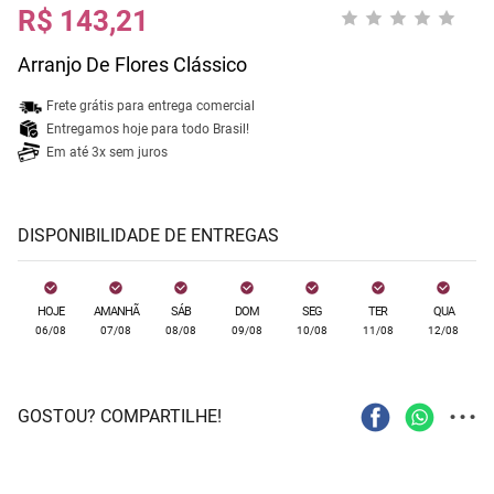
R$ 143,21
Arranjo De Flores Clássico
Frete grátis para entrega comercial
Entregamos hoje para todo Brasil!
Em até 3x sem juros
DISPONIBILIDADE DE ENTREGAS
HOJE
AMANHÃ
SÁB
DOM
SEG
TER
QUA
06/08
07/08
08/08
09/08
10/08
11/08
12/08
...
GOSTOU? COMPARTILHE!