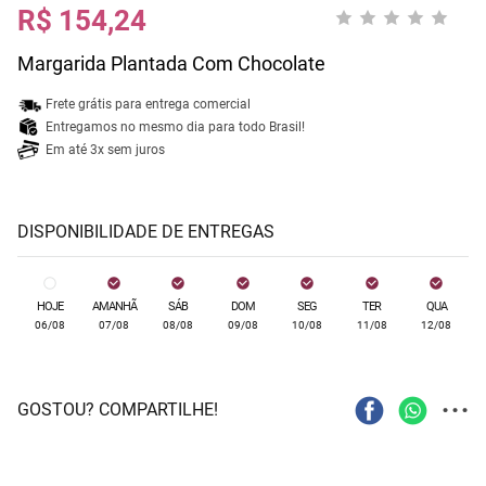
R$ 154,24
Margarida Plantada Com Chocolate
Frete grátis para entrega comercial
Entregamos no mesmo dia para todo Brasil!
Em até 3x sem juros
DISPONIBILIDADE DE ENTREGAS
HOJE
AMANHÃ
SÁB
DOM
SEG
TER
QUA
06/08
07/08
08/08
09/08
10/08
11/08
12/08
...
GOSTOU? COMPARTILHE!