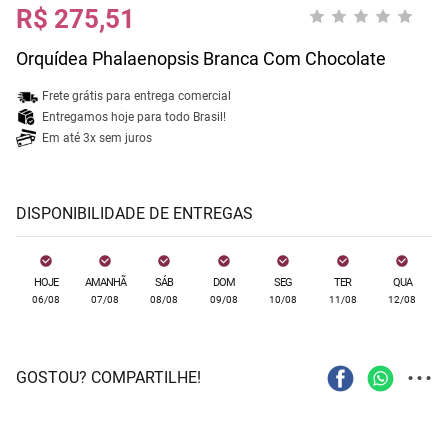
R$ 275,51
Orquídea Phalaenopsis Branca Com Chocolate
Frete grátis para entrega comercial
Entregamos hoje para todo Brasil!
Em até 3x sem juros
DISPONIBILIDADE DE ENTREGAS
HOJE
AMANHÃ
SÁB
DOM
SEG
TER
QUA
06/08
07/08
08/08
09/08
10/08
11/08
12/08
...
GOSTOU? COMPARTILHE!