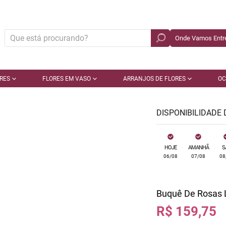
Onde Vamos Entre
RES
FLORES EM VASO
ARRANJOS DE FLORES
OC
DISPONIBILIDADE
HOJE
AMANHÃ
S
06/08
07/08
08
Buquê De Rosas L
R$ 159,75