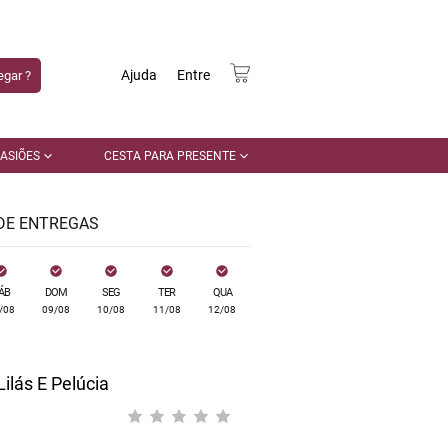
Ajuda
Entre
gar ?
ASIÕES
CESTA PARA PRESENTE
 DE ENTREGAS
ÁB
DOM
SEG
TER
QUA
/08
09/08
10/08
11/08
12/08
ilás E Pelúcia