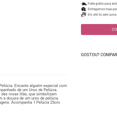
Frete grátis para en
Entregamos hoje para
Em até 3x sem juros
CO
GOSTOU? COMPAR
Pelúcia. Encante alguém especial com
mpanhado de um Urso de Pelúcia.
 das rosas lilás, que simbolizam
m a doçura de um urso de pelúcia.
agens. Acompanha 1 Pelúcia 25cm.