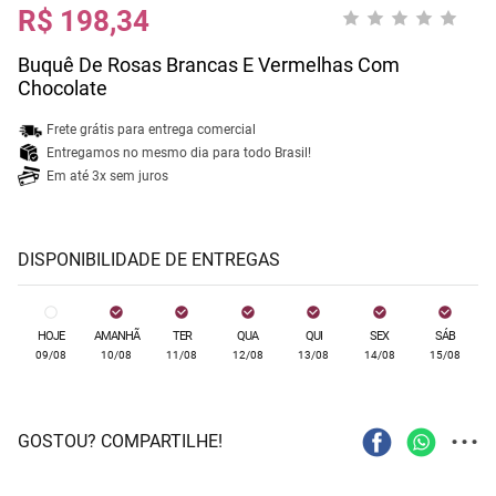
R$ 198,34
Buquê De Rosas Brancas E Vermelhas Com
Chocolate
Frete grátis para entrega comercial
Entregamos no mesmo dia para todo Brasil!
Em até 3x sem juros
DISPONIBILIDADE DE ENTREGAS
HOJE
AMANHÃ
TER
QUA
QUI
SEX
SÁB
09/08
10/08
11/08
12/08
13/08
14/08
15/08
...
GOSTOU? COMPARTILHE!